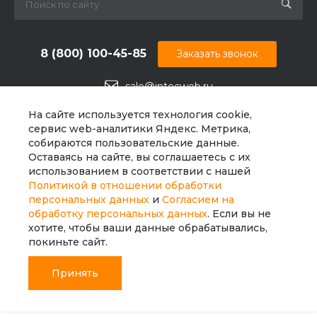
8 (800) 100-45-85
Заказать звонок
sale@intecweb.ru
г. Челябинск, ул.Свободы, д.93, оф. 6
На сайте используется технология cookie,
сервис web-аналитики Яндекс. Метрика,
собираются пользовательские данные.
Оставаясь на сайте, вы соглашаетесь с их
использованием в соответствии с нашей
Политикой в отношении обработки
персональных данных
и
Согласием на
обработку персональных данных
. Если вы не
хотите, чтобы ваши данные обрабатывались,
покиньте сайт.
Принять
© 2026 Universe, Все права защищены
Главная
Главная
Кабинет
Кабинет
Корзина
Корзина
Избранные
Избранные