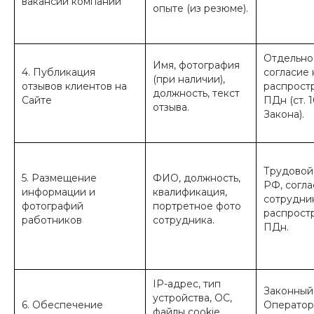
вакансии компании
опыте (из резюме).
Отдельно
Имя, фотография
4. Публикация
согласие 
(при наличии),
отзывов клиентов на
распрост
должность, текст
Сайте
ПДн (ст. 1
отзыва.
Закона).
Трудовой
5. Размещение
ФИО, должность,
РФ, согла
информации и
квалификация,
сотрудни
фотографий
портретное фото
распрост
работников
сотрудника.
ПДн.
IP-адрес, тип
Законный
устройства, ОС,
6. Обеспечение
Оператор
файлы cookie,