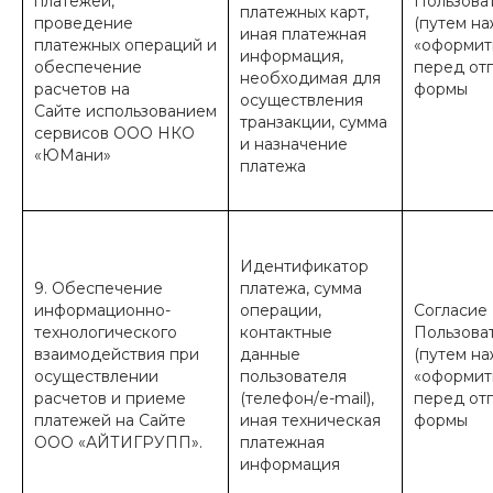
платежей,
Пользова
платежных карт,
проведение
(путем на
иная платежная
платежных операций и
«оформить
информация,
обеспечение
перед от
необходимая для
расчетов на
формы
осуществления
Сайте использованием
транзакции, сумма
сервисов ООО НКО
и назначение
«ЮМани»
платежа
Идентификатор
9. Обеспечение
платежа, сумма
информационно-
операции,
Согласие
технологического
контактные
Пользова
взаимодействия при
данные
(путем на
осуществлении
пользователя
«оформить
расчетов и приеме
(телефон/e-mail),
перед от
платежей на Сайте
иная техническая
формы
ООО «АЙТИГРУПП».
платежная
информация