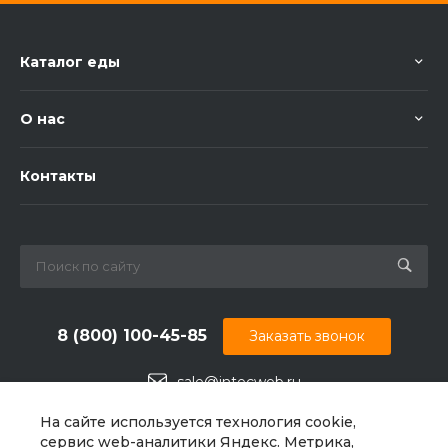
Каталог еды
О нас
Контакты
8 (800) 100-45-85
Заказать звонок
sale@intecweb.ru
г. Челябинск, ул.Свободы, д.93, оф. 6
На сайте используется технология cookie,
сервис web-аналитики Яндекс. Метрика,