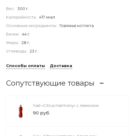
Вес:
300 г.
Калорийность:
417 ккал.
Основные ингредиенты:
Говяжья котлета
Белки:
44 г.
Жиры:
28 г.
Углеводы:
23 г.
Способы оплаты
Доставка
Сопутствующие товары
Чай «Citrus Harmony» с лимоном
90 руб.
Сок «Citrus Harmony» Апельсин