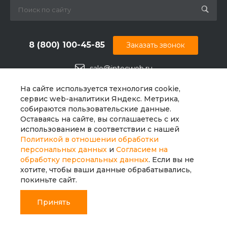
8 (800) 100-45-85
Заказать звонок
sale@intecweb.ru
г. Челябинск, ул.Свободы, д.93, оф. 6
На сайте используется технология cookie,
сервис web-аналитики Яндекс. Метрика,
собираются пользовательские данные.
Оставаясь на сайте, вы соглашаетесь с их
использованием в соответствии с нашей
Политикой в отношении обработки
персональных данных
и
Согласием на
обработку персональных данных
. Если вы не
хотите, чтобы ваши данные обрабатывались,
покиньте сайт.
Принять
© 2026 Universe, Все права защищены
Главная
Главная
Кабинет
Кабинет
Корзина
Корзина
Избранные
Избранные