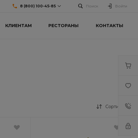
8 (800) 100-45-85
Поиск
Войти
КЛИЕНТАМ
РЕСТОРАНЫ
КОНТАКТЫ
8 (800) 100-45-85
г. Челябинск, ул.Свободы,
д.93, оф. 6
Пн-Пт: 9:30-18:30 Cб-Вс:
Выходной
sale@intecweb.ru
+7 (351) 777-80-70
г. Челябинск, Копейское ш.,
64
Пн-Пт: 9:30-18:30 Cб-Вс:
Выходной
sale@intecweb.ru
8 (800) 100-45-85
Сортировка
г. Москва, ул. Ленина, д. 63
Пн-Пт 9:30-18:30 Сб-Вс
Выходной
sale@intecweb.ru