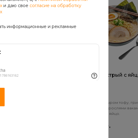
х
и даю свое
согласие на обработку
х
ать информационные и рекламные
п с морепродуктами
Мисо суп острый с яй
300 г.
, окунь морской, лосось,
Соевый суп с сыром тофу, гр
 темпурном кляре, грибы
шиитаке и водорослями вакам
к зелёный.
паста табаджан, яйцо.
уб.
180 руб.