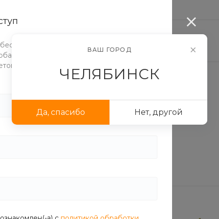
...
ступ
ЛОГ ЕДЫ
ДОСТАВКА И ОПЛАТА
АКЦИИ
 бесплатно протестировать функционал
ВАШ ГОРОД
бавлять элементы и блоки, настраивать их
етовую схему.
ЧЕЛЯБИНСК
Да, спасибо
Нет, другой
предложения
Новинка
ознакомлен(-а) с
политикой обработки