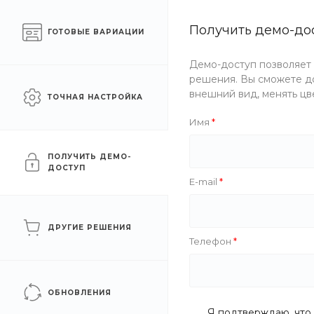
Челябинск
sale@intecweb.ru
Получить демо-до
ГОТОВЫЕ ВАРИАЦИИ
Готовый интернет-
КАТА
Демо-доступ позволяет
магазин еды
решения. Вы сможете до
внешний вид, менять цв
ТОЧНАЯ НАСТРОЙКА
Главная
/
Каталог товаров
/
Супы
/
Восточные
Имя
Восточные
ПОЛУЧИТЬ ДЕМО-
ДОСТУП
E-mail
Цена
Вес
Основные ингредиенты
Спец
ДРУГИЕ РЕШЕНИЯ
Телефон
Новинка
ОБНОВЛЕНИЯ
Я подтверждаю, что 