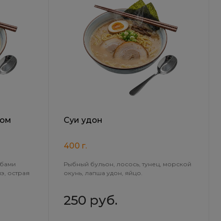
цом
Суи удон
400 г.
ибами
Рыбный бульон, лосось, тунец, морской
э, острая
окунь, лапша удон, яйцо.
250 руб.