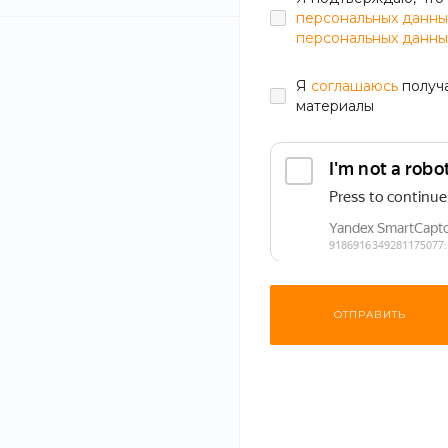
персональных данны
персональных данны
Я
соглашаюсь
получ
материалы
Шурпа
Мисо су
300 г.
350 г.
ОТПРАВИТЬ
Картофель, морковь, лук, перец
Соевый суп
болгарский, баранина.
креветка в
шитаки, лу
330 руб.
320 р